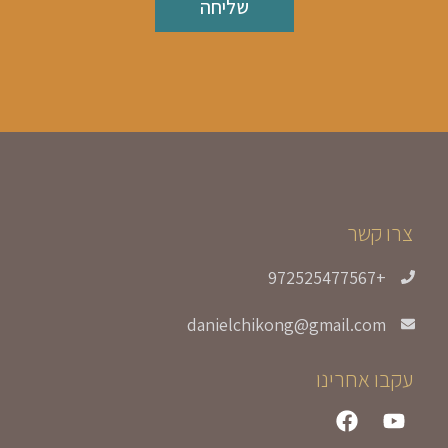
שליחה
צרו קשר
+972525477567
danielchikong@gmail.com
עקבו אחרינו